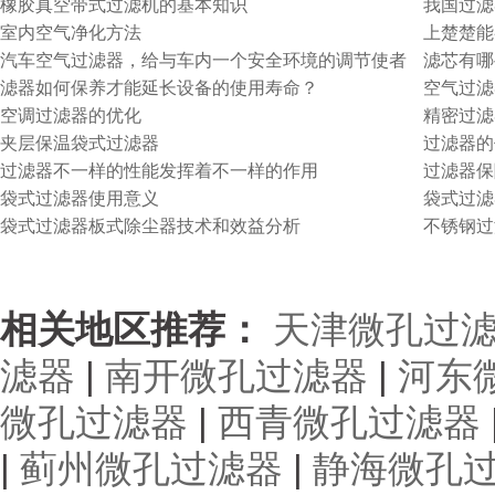
橡胶真空带式过滤机的基本知识
我国过滤
室内空气净化方法
上楚楚能
汽车空气过滤器，给与车内一个安全环境的调节使者
滤芯有哪
滤器如何保养才能延长设备的使用寿命？
空气过滤
空调过滤器的优化
精密过滤
夹层保温袋式过滤器
过滤器的
过滤器不一样的性能发挥着不一样的作用
过滤器保
袋式过滤器使用意义
袋式过滤
袋式过滤器板式除尘器技术和效益分析
不锈钢过
相关地区推荐：
天津微孔过
滤器
|
南开微孔过滤器
|
河东
微孔过滤器
|
西青微孔过滤器
|
蓟州微孔过滤器
|
静海微孔