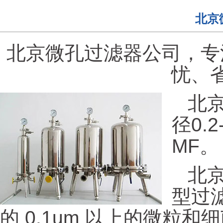
北京
北京微孔过滤器公司，专
忧、
北京微
径0.
MF。
北
型过
的 0.1um 以上的微粒